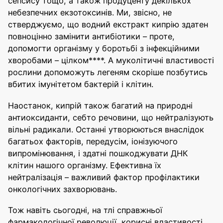
сепсису тощо, а також продуценту декількох
небезпечних екзотоксинів. Ми, звісно, не
стверджуємо, що водний екстракт кипрію здатен
повноцінно замінити антибіотики – проте,
допомогти організму у боротьбі з інфекційними
хворобами – цілком****. А муколітичні властивості
рослини допоможуть легеням скоріше позбутись
вбитих імунітетом бактерій і клітин.
Наостанок, кипрій також багатий на природні
антиоксиданти, себто речовини, що нейтралізують
вільні радикали. Останні утворюються внаслідок
багатьох факторів, передусім, іонізуючого
випромінювання, і здатні пошкоджувати ДНК
клітин нашого організму. Ефективна їх
нейтралізація – важливий фактор профілактики
онкологічних захворювань.
Тож навіть сьогодні, на тлі справжньої
фармакологічної революції, корисні властивості