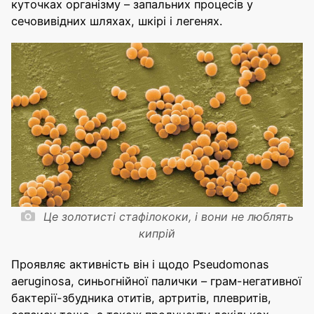
куточках організму – запальних процесів у
сечовивідних шляхах, шкірі і легенях.
Це золотисті стафілококи, і вони не люблять
кипрій
Проявляє активність він і щодо Pseudomonas
aeruginosa, синьогнійної палички – грам-негативної
бактерії-збудника отитів, артритів, плевритів,