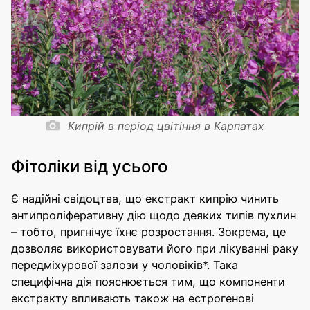
Кипрій в період цвітіння в Карпатах
Фітоліки від усього
Є надійні свідоцтва, що екстракт кипрію чинить
антипроліферативну дію щодо деяких типів пухлин
– тобто, пригнічує їхнє розростання. Зокрема, це
дозволяє використовувати його при лікуванні раку
передміхурової залози у чоловіків*. Така
специфічна дія пояснюється тим, що компоненти
екстракту впливають також на естрогенові