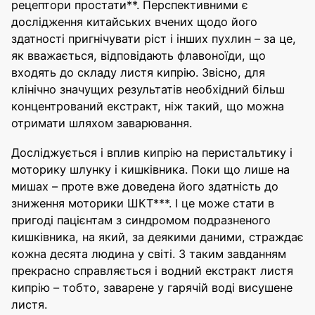
рецептори простати**. Перспективними є
дослідження китайських вчених щодо його
здатності пригнічувати ріст і інших пухлин – за це,
як вважається, відповідають флавоноїди, що
входять до складу листя кипрію. Звісно, для
клінічно значущих результатів необхідний більш
концентрований екстракт, ніж такий, що можна
отримати шляхом заварювання.
Досліджується і вплив кипрію на перистальтику і
моторику шлунку і кишківника. Поки що лише на
мишах – проте вже доведена його здатність до
зниження моторики ШКТ***. І це може стати в
пригоді пацієнтам з синдромом подразненого
кишківника, на який, за деякими даними, страждає
кожна десята людина у світі. З таким завданням
прекрасно справляється і водний екстракт листя
кипрію – тобто, заварене у гарячій воді висушене
листя.