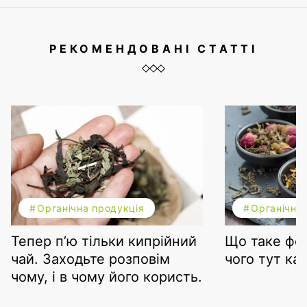
РЕКОМЕНДОВАНІ СТАТТІ
Органічна продукція
Органічна
Тепер п’ю тільки кипрійний
Що таке фер
чай. Заходьте розповім
чого тут кам
чому, і в чому його користь.