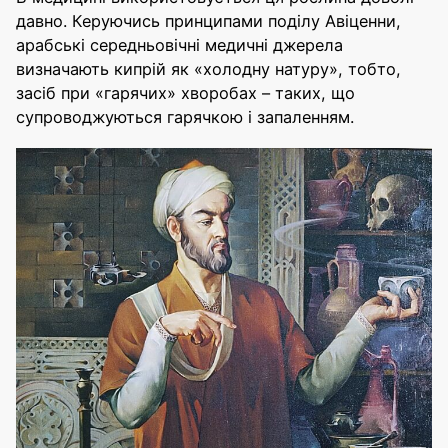
давно. Керуючись принципами поділу Авіценни,
арабські середньовічні медичні джерела
визначають кипрій як «холодну натуру», тобто,
засіб при «гарячих» хворобах – таких, що
супроводжуються гарячкою і запаленням.