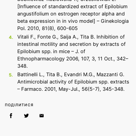
[Influence of standardized extract of Epilobium
angustifolium on estrogen receptor alpha and
beta expression in in vivo model] – Ginekologia
Pol. 2010, 81(8), 600-605
Vitali F., Fonte G., Saija A., Tita B. Inhibition of
intestinal motility and secretion by extracts of
Epilobium spp. in mice – J. of
Ethnopharmacology 2006, 107, 3, 11 Oct., 342–
348.
Battinelli L., Tita B., Evandri M.G., Mazzanti G.
Antimicrobial activity of Epilobium spp. extracts
– Farmaco. 2001, May-Jul., 56(5-7), 345-348.
ПОДІЛИТИСЯ
Поділитися на Facebook
Поділіться у Twitter
Надіслати на Email