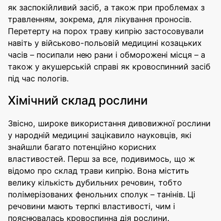
як заспокійливий засіб, а також при проблемах з
травленням, зокрема, для лікування проносів.
Перетерту на порох траву кипрію застосовували
навіть у військово-польовій медицині козацьких
часів – посипали нею рани і обморожені місця – а
також у акушерській справі як кровоспинний засіб
під час пологів.
Хімічний склад рослини
Звісно, широке використання дивовижної рослини
у народній медицині зацікавило науковців, які
знайшли багато потенційно корисних
властивостей. Перш за все, подивимось, що ж
відомо про склад трави кипрію. Вона містить
велику кількість дубильних речовин, тобто
полімерізованих фенольних сполук – танінів. Ці
речовини мають терпкі властивості, чим і
пояснювалась кровоспинна дія рослини.