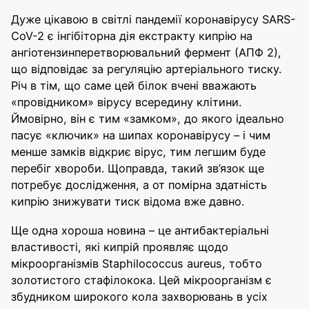
Дуже цікавою в світлі пандемії коронавірусу SARS-
CoV-2 є інгібіторна дія екстракту кипрію на
ангіотензинперетворювальний фермент (АПФ 2),
що відповідає за регуляцію артеріального тиску.
Річ в тім, що саме цей білок вчені вважають
«провідником» вірусу всередину клітини.
Ймовірно, він є тим «замком», до якого ідеально
пасує «ключик» на шипах коронавірусу – і чим
менше замків відкриє вірус, тим легшим буде
перебіг хвороби. Щоправда, такий зв’язок ще
потребує дослідження, а от помірна здатність
кипрію знижувати тиск відома вже давно.
Ще одна хороша новина – це антибактеріальні
властивості, які кипрій проявляє щодо
мікроорганізмів Staphilococcus aureus, тобто
золотистого стафілокока. Цей мікроорганізм є
збудником широкого кола захворювань в усіх