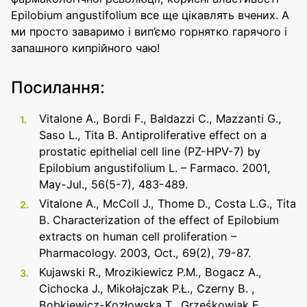
Epilobium angustifolium все ще цікавлять вчених. А
ми просто заваримо і вип’ємо горнятко гарячого і
запашного кипрійного чаю!
Посилання:
Vitalone A., Bordi F., Baldazzi C., Mazzanti G.,
Saso L., Tita B. Antiproliferative effect on a
prostatic epithelial cell line (PZ-HPV-7) by
Epilobium angustifolium L. – Farmaco. 2001,
May-Jul., 56(5-7), 483-489.
Vitalone A., McColl J., Thome D., Costa L.G., Tita
B. Characterization of the effect of Epilobium
extracts on human cell proliferation –
Pharmacology. 2003, Oct., 69(2), 79-87.
Kujawski R., Mrozikiewicz P.M., Bogacz A.,
Cichocka J., Mikołajczak P.Ł., Czerny B. ,
Bobkiewicz-Kozłowska T., Grześkowiak E.