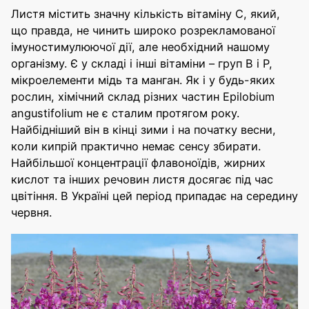
Листя містить значну кількість вітаміну С, який,
що правда, не чинить широко розрекламованої
імуностимулюючої дії, але необхідний нашому
організму. Є у складі і інші вітаміни – груп B і P,
мікроелементи мідь та манган. Як і у будь-яких
рослин, хімічний склад різних частин Epilobium
angustifolium не є сталим протягом року.
Найбідніший він в кінці зими і на початку весни,
коли кипрій практично немає сенсу збирати.
Найбільшої концентрації флавоноїдів, жирних
кислот та інших речовин листя досягає під час
цвітіння. В Україні цей період припадає на середину
червня.