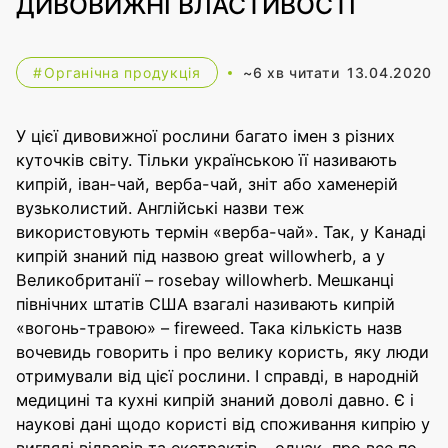
ДИВОВИЖНІ ВЛАСТИВОСТІ
13.04.2020
Органічна продукція
У цієї дивовижної рослини багато імен з різних
куточків світу. Тільки українською її називають
кипрій, іван-чай, верба-чай, зніт або хаменерій
вузьколистий. Англійські назви теж
використовують термін «верба-чай». Так, у Канаді
кипрій знаний під назвою great willowherb, а у
Великобританії – rosebay willowherb. Мешканці
північних штатів США взагалі називають кипрій
«вогонь-травою» – fireweed. Така кількість назв
вочевидь говорить і про велику користь, яку люди
отримували від цієї рослини. І справді, в народній
медицині та кухні кипрій знаний доволі давно. Є і
наукові дані щодо користі від споживання кипрію у