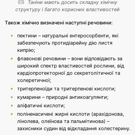
Таніни мають досить складну хімічну
структуру і багато корисних властивостей
Також хімічно визначені наступні речовини:
пектини – натуральні ентеросорбенти, які
забезпечують протидіарейну дію листя
кипрію;
флавонові речовини – вони відповідають за
широкий спектр властивостей рослини, від
кардіопротекторної до секретолітичної та
холеретичної;
тритерпеноїди та тритерпенові кислоти;
кумарини – природні антикоагулянти;
аліфатичні кислоти;
поліненасичені жирні кислоти (арахідонова,
лінолева, олеїнова та пальмітинова) –
захисники судин від відкладання холестерину.