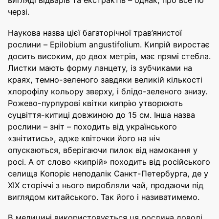
вигляді відварів та екстрактів – однак, про все по
черзі.
Наукова назва цієї багаторічної трав’янистої
рослини – Epilobium angustifolium. Кипрій виростає
досить високим, до двох метрів, має прямі стебла.
Листки мають форму ланцету, із зубчиками на
краях, темно-зеленого завдяки великій кількості
хлорофілу кольору зверху, і блідо-зеленого знизу.
Рожево-пурпурові квітки кипрію утворюють
суцвіття-китиці довжиною до 15 см. Інша назва
рослини – зніт – походить від українського
«знітитись», адже квіточки його на ніч
опускаються, вберігаючи пилок від намокання у
росі. А от слово «кипрій» походить від російського
селища Копоріє неподалік Санкт-Петербурга, де у
XIX сторіччі з нього виробляли чай, продаючи під
виглядом китайського. Так його і називатимемо.
В медицині використовується ця рослина доволі